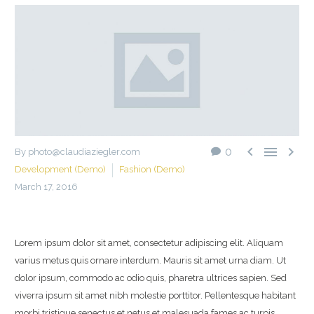



0
By photo@claudiaziegler.com
Development (Demo)
Fashion (Demo)
March 17, 2016
Lorem ipsum dolor sit amet, consectetur adipiscing elit. Aliquam
varius metus quis ornare interdum. Mauris sit amet urna diam. Ut
dolor ipsum, commodo ac odio quis, pharetra ultrices sapien. Sed
viverra ipsum sit amet nibh molestie porttitor. Pellentesque habitant
morbi tristique senectus et netus et malesuada fames ac turpis