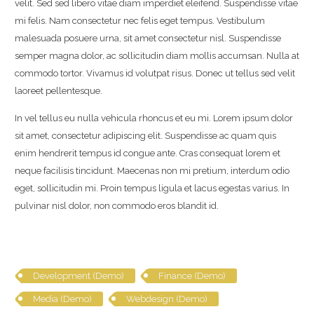
velit. Sed sed libero vitae diam imperdiet eleifend. Suspendisse vitae
mi felis. Nam consectetur nec felis eget tempus. Vestibulum
malesuada posuere urna, sit amet consectetur nisl. Suspendisse
semper magna dolor, ac sollicitudin diam mollis accumsan. Nulla at
commodo tortor. Vivamus id volutpat risus. Donec ut tellus sed velit
laoreet pellentesque.
In vel tellus eu nulla vehicula rhoncus et eu mi. Lorem ipsum dolor
sit amet, consectetur adipiscing elit. Suspendisse ac quam quis
enim hendrerit tempus id congue ante. Cras consequat lorem et
neque facilisis tincidunt. Maecenas non mi pretium, interdum odio
eget, sollicitudin mi. Proin tempus ligula et lacus egestas varius. In
pulvinar nisl dolor, non commodo eros blandit id.
Development (Demo)
Finance (Demo)
Media (Demo)
Webdesign (Demo)