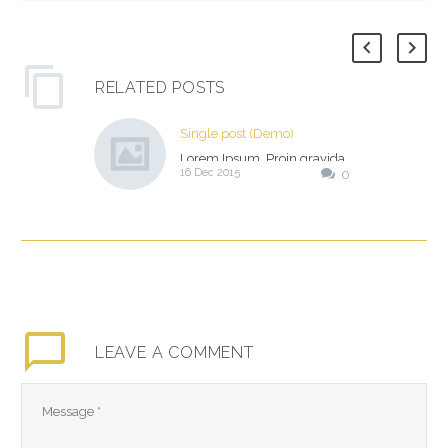
RELATED POSTS
Single post (Demo)
Lorem Ipsum. Proin gravida
16 Dec 2015
0
nibh vel velit auctor aliquet.
Aenean sollicitudin, lorem
quis bibendum auctor, nisi
elit consequat ipsum, nec
sagittis sem nibh id elit.
LEAVE
A COMMENT